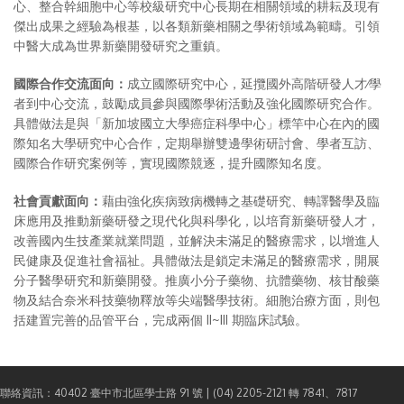
心、整合幹細胞中心等校級研究中心長期在相關領域的耕耘及現有
傑出成果之經驗為根基，以各類新藥相關之學術領域為範疇。引領
中醫大成為世界新藥開發研究之重鎮。
國際合作交流面向：
成立國際研究中心，延攬國外高階研發人才∕學
者到中心交流，鼓勵成員參與國際學術活動及強化國際研究合作。
具體做法是與「新加坡國立大學癌症科學中心」標竿中心在內的國
際知名大學研究中心合作，定期舉辦雙邊學術研討會、學者互訪、
國際合作研究案例等，實現國際競逐，提升國際知名度。
社會貢獻面向：
藉由強化疾病致病機轉之基礎研究、轉譯醫學及臨
床應用及推動新藥研發之現代化與科學化，以培育新藥研發人才，
改善國內生技產業就業問題，並解決未滿足的醫療需求，以增進人
民健康及促進社會福祉。具體做法是鎖定未滿足的醫療需求，開展
分子醫學研究和新藥開發。推廣小分子藥物、抗體藥物、核甘酸藥
物及結合奈米科技藥物釋放等尖端醫學技術。細胞治療方面，則包
括建置完善的品管平台，完成兩個 II~III 期臨床試驗。
聯絡資訊：40402 臺中市北區學士路 91 號 | (04) 2205-2121 轉 7841、7817