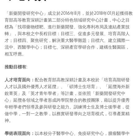
「新藥開發研究中心」成立於2016年8月，並於2018年01月起獲得教
育部高等教育深耕計畫第二部分特色領域研究中心計畫，中心之目
標為「找尋藥物標靶、進行新藥開發、強化專利布局及連結產業技
轉」，與本校之中長程目標：目標三、促進多元發展、培育高階人
才；目標四、聚焦研究，解決重大醫學難題；目標六、建立國際一
流中、西醫學中心；目標七、深耕產官學研合作，建構生醫園區，
相互呼應。
推動目標有:
人才培育面向：
配合教育部高教深耕計畫及本校於「培育高階研發
人才以及國外優秀人才延攬」、「碩博士生培育」、「延攬海外新
銳菁英」及「英才青年學者」等計畫，並依照「新藥開發研究中
心」延攬各領域之學者形成跨學院整合的教授團隊，藉以提升優秀
年輕學者們領導及參與研發之能力。訓練博士生及博士後學者，從
做中學，一對一之教學，以務實研發導向之培育模式，引導產業精
神。
學術表現面向：
以本校分子醫學中心、免疫研究中心，腫瘤醫學中